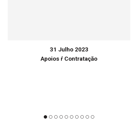
31 Julho 2023
Apoios ŕ Contrataçăo
v