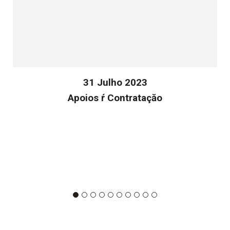
31 Julho 2023
Apoios ŕ Contrataçăo
v