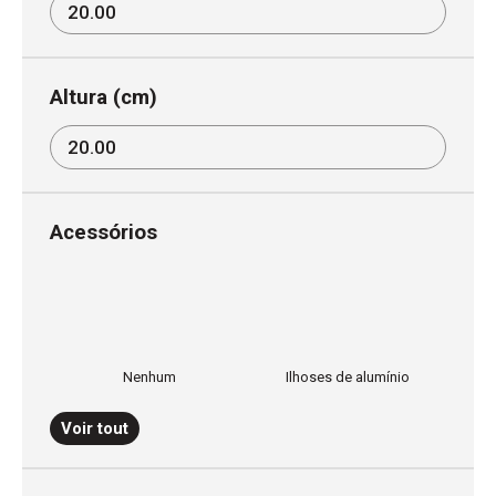
Altura (cm)
Acessórios
Nenhum
Ilhoses de alumínio
Voir tout
Velcro macho e fêmea
Aplicação velcro macho