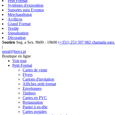
Petit Format
Systèmes d'exposition
Suportes para Eventos
Merchandising
Acrílicos
Grand Format
Textile
Signalisation
Décoration
Soutien
Seg. a Sex. 9h00 - 19h00
(+351) 253 597 082 chamada para r
|
geral@berci.pt
Boutique en ligne
Voir tout
Petit Format
Cartes de visite
Flyers
Cartons d'invitation
Affiches petit format
Enveloppes
Timbres
Cartes en PVC
Restauration
Papier à en-tête
Cartes postales