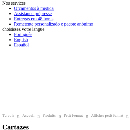
Nos services
Orçamentos à medida
Assistance prépresse
Entregas em 48 horas
Remetente personalizado e pacote anónimo
choisissez votre langue
Português
English
Español
Tu vois
Accueil
Produits
Petit Format
Affiches petit format
Cartazes