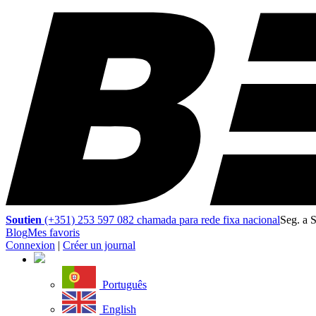
Soutien
(+351) 253 597 082 chamada para rede fixa nacional
Seg. a 
Blog
Mes favoris
Connexion
|
Créer un journal
Português
English