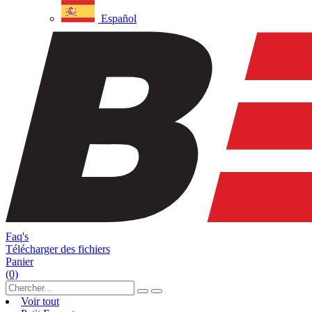
Español
Faq's
Télécharger des fichiers
Panier
(0)
Voir tout