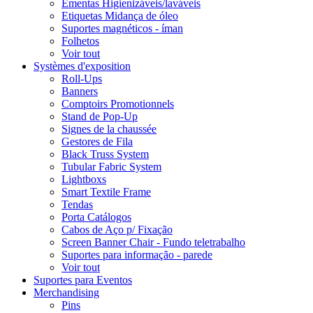
Ementas Higienizáveis/laváveis
Etiquetas Midança de óleo
Suportes magnéticos - íman
Folhetos
Voir tout
Systèmes d'exposition
Roll-Ups
Banners
Comptoirs Promotionnels
Stand de Pop-Up
Signes de la chaussée
Gestores de Fila
Black Truss System
Tubular Fabric System
Lightboxs
Smart Textile Frame
Tendas
Porta Catálogos
Cabos de Aço p/ Fixação
Screen Banner Chair - Fundo teletrabalho
Suportes para informação - parede
Voir tout
Suportes para Eventos
Merchandising
Pins