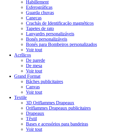
Habillement
Esferográficas
Guarda chuvas
Canecas
Crachás de Identificação magnéticos
Tapetes de rato
Lanyardrs personalizáveis
Bonés personalizáveis
Bonés para Bombeiros personalizados
Voir tout
Acrílicos
De parede
De mesa
Voir tout
Grand Format
Bâches publicitaires
Canvas
Voir tout
Textile
3D Oriflammes Drapeaux
Oriflammes Drapeaux publicitaires
Drapeaux
Têxtil
Bases e acessórios para bandeiras
Voir tout