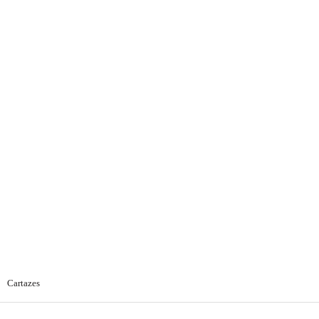
Current:
Cartazes