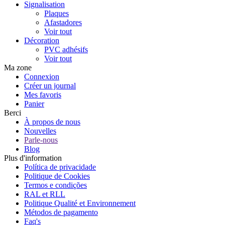
Signalisation
Plaques
Afastadores
Voir tout
Décoration
PVC adhésifs
Voir tout
Ma zone
Connexion
Créer un journal
Mes favoris
Panier
Berci
À propos de nous
Nouvelles
Parle-nous
Blog
Plus d'information
Política de privacidade
Politique de Cookies
Termos e condições
RAL et RLL
Politique Qualité et Environnement
Métodos de pagamento
Faq's