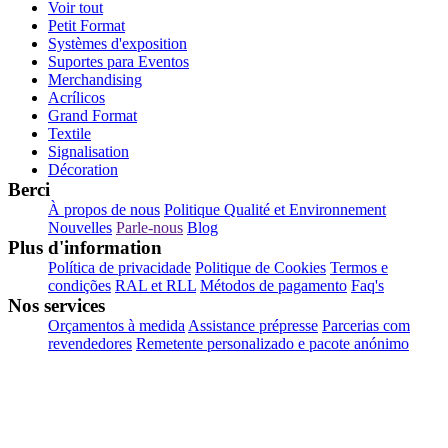
Voir tout
Petit Format
Systèmes d'exposition
Suportes para Eventos
Merchandising
Acrílicos
Grand Format
Textile
Signalisation
Décoration
Berci
À propos de nous
Politique Qualité et Environnement
Nouvelles
Parle-nous
Blog
Plus d'information
Política de privacidade
Politique de Cookies
Termos e
condições
RAL et RLL
Métodos de pagamento
Faq's
Nos services
Orçamentos à medida
Assistance prépresse
Parcerias com
revendedores
Remetente personalizado e pacote anónimo