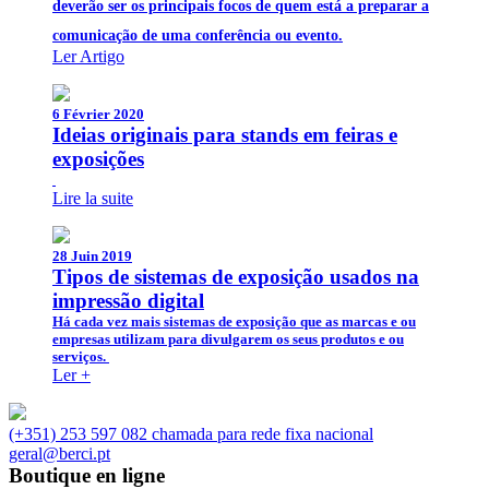
deverão ser os principais focos de quem está a preparar a
comunicação de uma conferência ou evento.
Ler Artigo
6 Février 2020
Ideias originais para stands em feiras e
exposições
Lire la suite
28 Juin 2019
Tipos de sistemas de exposição usados na
impressão digital
Há cada vez mais sistemas de exposição que as marcas e ou
empresas utilizam para divulgarem os seus produtos e ou
serviços.
Ler +
(+351) 253 597 082 chamada para rede fixa nacional
geral@berci.pt
Boutique en ligne