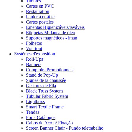
Timbres
Cartes en PVC
Restauration
Papier à en-tête
Cartes postales
Ementas Higienizáveis/laváveis
Etiquetas Midança de óleo
Suportes magnéticos - íman
Folhetos
Voir tout
Systèmes d'exposition
Roll-Ups
Banners
Comptoirs Promotionnels
Stand de Pop-Up
Signes de la chaussée
Gestores de Fila
Black Truss System
Tubular Fabric System
Lightboxs
Smart Textile Frame
Tendas
Porta Catálogos
Cabos de Aço p/ Fixação
Screen Banner Chair - Fundo teletrabalho